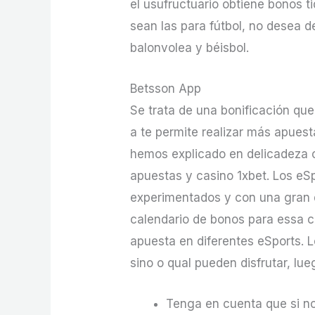
el usufructuario obtiene bonos 
sean las para fútbol, no desea d
balonvolea y béisbol.
Betsson App
Se trata de una bonificación qu
a te permite realizar más apuest
hemos explicado en delicadeza 
apuestas y casino 1xbet. Los eS
experimentados y con una gran d
calendario de bonos para essa c
apuesta en diferentes eSports. 
sino o qual pueden disfrutar, lue
Tenga en cuenta que si no