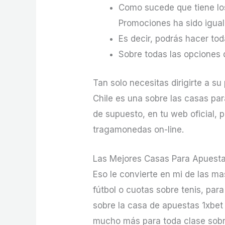
Como sucede que tiene lo
Promociones ha sido igual 
Es decir, podrás hacer to
Sobre todas las opciones d
Tan solo necesitas dirigirte a s
Chile es una sobre las casas pa
de supuesto, en tu web oficial, 
tragamonedas on-line.
Las Mejores Casas Para Apuesta
Eso le convierte en mi de las m
fútbol o cuotas sobre tenis, para
sobre la casa de apuestas 1xbet
mucho más para toda clase sobr