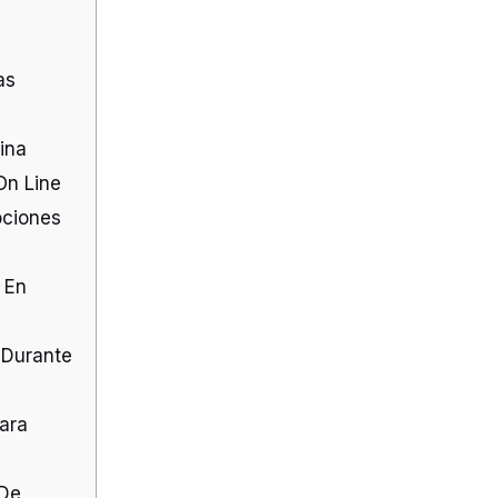
as
ina
On Line
ociones
 En
 Durante
Para
 De