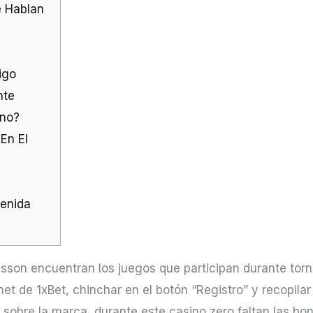
e Hablan
igo
nte
ino?
 En El
venida
sson encuentran los juegos que participan durante torn
net de 1xBet, chinchar en el botón “Registro” y recopila
sobre la marca, durante este casino zero faltan las bo