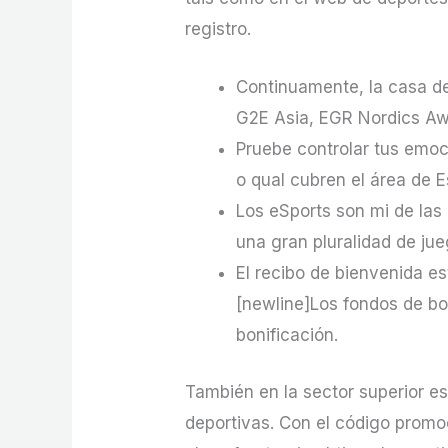
registro.
Continuamente, la casa d
G2E Asia, EGR Nordics Aw
Pruebe controlar tus emoc
o qual cubren el área de E
Los eSports son mi de las
una gran pluralidad de ju
El recibo de bienvenida e
[newline]Los fondos de bo
bonificación.
También en la sector superior es
deportivas. Con el código prom