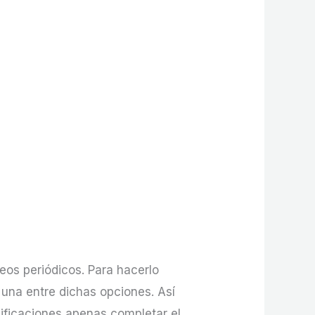
eos periódicos. Para hacerlo
r una entre dichas opciones. Así
nificaciones apenas completar el