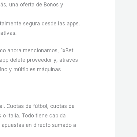
ás, una oferta de Bonos y
otalmente segura desde las apps.
ativas.
 Como ahora mencionamos, 1xBet
app delete proveedor y, através
sino y múltiples máquinas
l. Cuotas de fútbol, cuotas de
 o Italia. Todo tiene cabida
, apuestas en directo sumado a