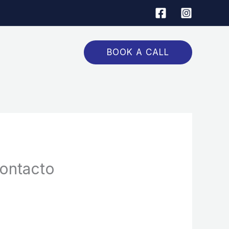
BOOK A CALL
Contacto